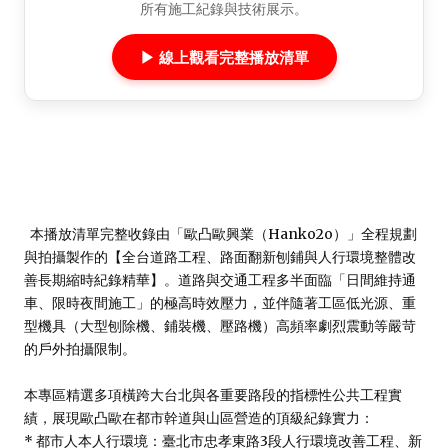
所有施工紀錄與技術展示。
▶ 線上觀看完整播放清單
  本播放清單完整收錄由「歐凸歐興業（Hanko2o）」全程規劃
與拍攝製作的【全台道路工程、路面翻新刨鋪與人行環境整體改
善長期縮時紀錄精華】。道路與交通工程多半面臨「日間維持通
車、限時夜間施工」的極高時效壓力，並伴隨著工區低光源、重
型機具（大型刨除機、鋪裝機、壓路機）高頻率劇烈震動等嚴苛
的戶外拍攝限制。

本專區精選多項橫跨大台北與各重要路段的指標性公共工程實
績，展現歐凸歐在都市幹道與山區營造的頂級紀錄實力：

* 都市人本人行環境：臺北市忠孝東路3段人行環境改善工程、新