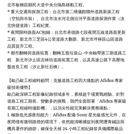
北市板橋區縣民大道中央分隔島移動工程。

* 重大交通與探測工程：台北市第二殯儀館聯外道路新築工程
（空拍與吊裝）、台北市淡水河北側沿河平面道路探測作業（淡
北快捷道路）工程紀實。

* 夜間限時路面AC刨鋪：台北市承德路七段夜間五線道路面更新
工程、新北市三芝區4公里道路大翻新、新北市坪林區山區道路
品質提升工程。

* 都市翻轉與道路拓寬：翻轉五股垃圾山-中央軸帶第三期道路工
程、新北市汐止區吉林街道路拓寬工程，以及高速公路下高壓地
盤改良工程（汐止新社后橋）。

【歐凸歐工程縮時顧問：克服道路工程四大痛點的 Afidus 專家
級技術優勢】

歐凸歐深耕工程影像紀錄領域多年，累積超千場實戰經驗。針對
道路工程工期長、變數多的挑戰，我們全面部署「Afidus 專家級
長期工程縮時攝影機」，以頂尖性能完美解決實務痛點：

1. 極致低光源夜拍能力：Afidus 配備 Sony 星光級感光元件，在
夜間僅有微弱路燈的環境下，依然能清晰捕捉到夜間瀝青鋪設與
機具運作的細節，確保全天候 24 小時工程紀錄皆具備國際級品