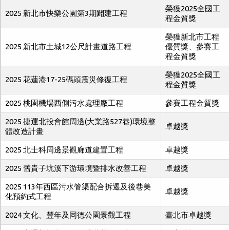
榮獲2025全國工
2025 新北市快樂公園第3期闢建工程
程金質獎
榮獲新北市工程
2025 新北市土城12公尺計畫道路工程
優質獎、參賽工
程金質獎
榮獲2025全國工
2025 花蓮港17-25碼頭震災修復工程
程金質獎
2025 桃園機場西側污水處理廠工程
參賽工程金質獎
2025 捷運北投會館周邊(大業路527巷)環境整
卓越獎
體改造計畫
2025 北士科周邊景觀廊道建置工程
卓越獎
2025 舊貴子坑溪下游環境暨排水改善工程
卓越獎
2025 113年西區污水管渠配合拆遷及後巷美
卓越獎
化預約式工程
2024 文化、豐年及同德公園景觀工程
臺北市卓越獎