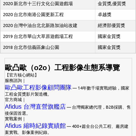
2020 新北市十三行文化公園遊戲場
金質獎,優質獎
2020 台北市南港公園更新工程
卓越獎
2020 台灣中油台北北新路加油站改建
經濟部優質獎
2019 台北市華山大草原遊戲場工程
國家金質獎
2018 台北市信義區象山公園
國家金質獎
歐凸歐（o2o）工程影像生態系導覽
【官方核心網站】
服務諮詢｜
歐凸歐工程影像顧問團隊
— 14年數千場實戰經驗，國家
工程金質獎影片製造機。
官方商城｜
Afidus 台灣直營旗艦店
— 台灣獨家總代理，B2B採購、售
後保固首選。
實戰案例｜
Afidus 縮時紀錄實績館
— 400+篇全台公共工程、廠房建
案實戰、影像案例紀錄。