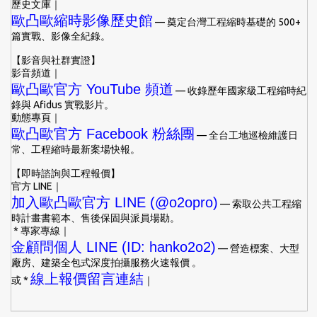
歷史文庫｜
歐凸歐縮時影像歷史館
— 奠定台灣工程縮時基礎的 500+
篇實戰、影像全紀錄。
【影音與社群實證】
影音頻道｜
歐凸歐官方 YouTube 頻道
— 收錄歷年國家級工程縮時紀
錄與 Afidus 實戰影片。
動態專頁｜
歐凸歐官方 Facebook 粉絲團
— 全台工地巡檢維護日
常、工程縮時最新案場快報。
【即時諮詢與工程報價】
官方 LINE｜
加入歐凸歐官方 LINE (@o2opro)
— 索取公共工程縮
時計畫書範本、售後保固與派員場勘。
* 專家專線｜
金顧問個人 LINE (ID: hanko2o2)
— 營造標案、大型
廠房、建築全包式深度拍攝服務火速報價 。
線上報價留言連結
或 *
｜