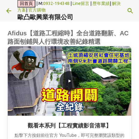
| M:
0932-194348
|
Line留言
|
歷年業績
|
解決
跳到主要內容
方案
|
官方購物
歐凸歐興業有限公司
Afidus【道路工程縮時】全台道路翻新、AC
路面刨鋪與人行環境改善紀錄精選
觀看本系列【工程實績影音清單】
點擊下方按鈕前往官方 YouTube，即可完整瀏覽該類型的