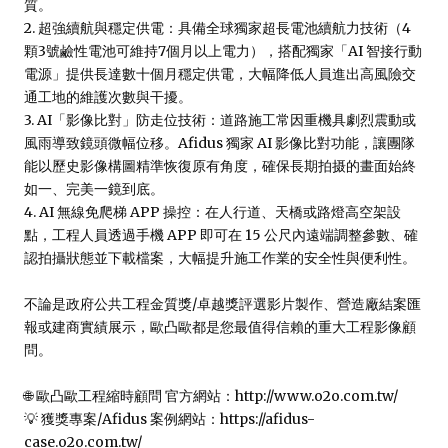
質。

2. 超強續航與穩定供電：具備全球獨家超長電池續航力技術（4
顆3號鹼性電池可維持7個月以上電力），搭配獨家「AI 智接行動
電源」提供長達數十個月穩定供電，大幅降低人員進出高風險交
通工地的維護次數與干擾。

3. AI「影像比對」防走位技術：道路施工常因重機具劇烈震動或
風雨導致鏡頭微幅位移。Afidus 獨家 AI 影像比對功能，讓團隊
能以歷史影像構圖精準恢復原有角度，確保長期拍摄的畫面始終
如一、完美一鏡到底。

4. AI 無線免爬梯 APP 操控：在人行道、天橋或路燈高空架設
點，工程人員透過手機 APP 即可在 15 公尺內遠端調整參數、確
認拍攝狀態並下載檔案，大幅提升施工作業的安全性與便利性。

不論是政府公共工程金質獎/卓越獎評選影片製作、營造廠結案匯
報或建商實績展示，歐凸歐都是您最值得信賴的重大工程影像顧
問。

🌐 歐凸歐工程縮時顧問 官方網站：http://www.o2o.com.tw/

💡 獲獎專案/Afidus 案例網站：https://afidus-
case.o2o.com.tw/
